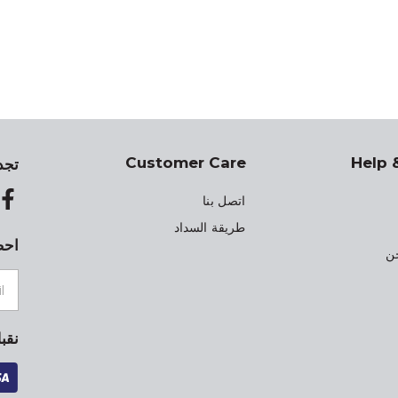
Customer Care
Help 
تجد
اتصل بنا
طريقة السداد
احص
ن
نقب