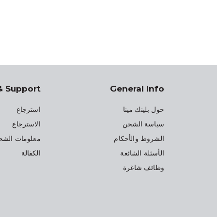
& Support
General Info
حول بلينك مينا
استرجاع
سياسة الشحن
الاسترجاع
الشروط والأحكام
معلومات الشح
الأسئلة الشائعة
الكفالة
وظائف شاغرة