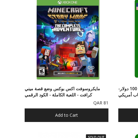
اكس بوكس , بطاقة مايكروسوفت 100 دولار-
مايكروسوفت اكس بوكس وضع قصة ميني
ب أمريكي
كرافت - اللعبة الكاملة ​​- الكود الرقمي
81 QAR
Add to Cart
SOLD OUT