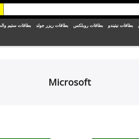
بطاقات نيتيندو
بطاقات روبلكس
بطاقات ريزر جولد
بطاقات ستيم وال
Microsoft