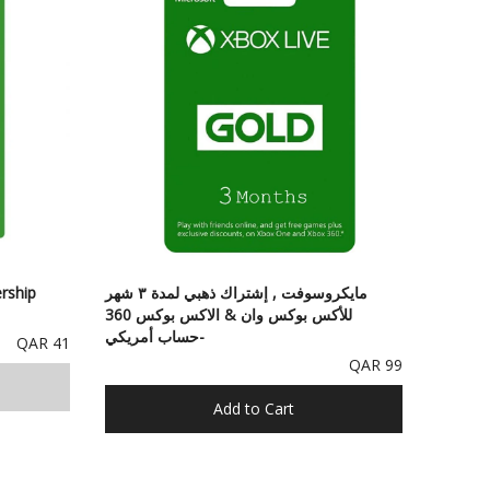
مايكروسوفت , إشتراك ذهبي لمدة ٣ شهر
rship
للأكس بوكس وان & الاكس بوكس 360
-حساب أمريكي
41 QAR
99 QAR
Add to Cart