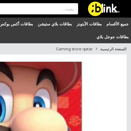
®

QATAR

جميع الأقسام
بطاقات الأيتونز
بطاقات بلاي ستيشن
بطاقات أكس بوكس
بطاقات جوجل بلاي
الصفحة الرئيسية
Gaming store qatar