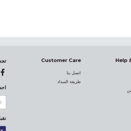
Customer Care
Help 
تجد
اتصل بنا
طريقة السداد
احص
ن
نقب