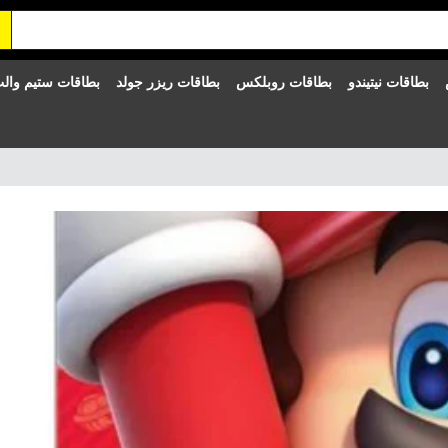
بطاقات نيتيندو
بطاقات روبلكس
بطاقات ريزر جولد
بطاقات ستيم وال