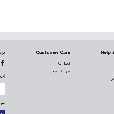
Customer Care
Help 
تجد
اتصل بنا
طريقة السداد
احص
ن
نقب