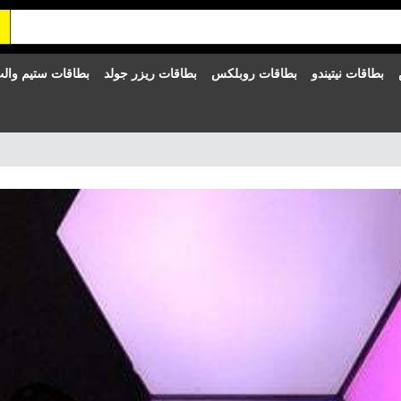
بطاقات نيتيندو
بطاقات روبلكس
بطاقات ريزر جولد
بطاقات ستيم وال