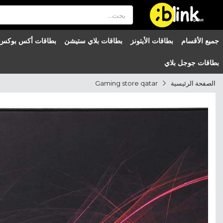
®

QATAR

جميع الأقسام
بطاقات الأيتونز
بطاقات بلاي ستيشن
بطاقات أكس بوكس
بطاقات جوجل بلاي
الصفحة الرئيسية
Gaming store qatar