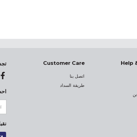
Customer Care
Help 
تجد
اتصل بنا
طريقة السداد
احص
ن
نقب