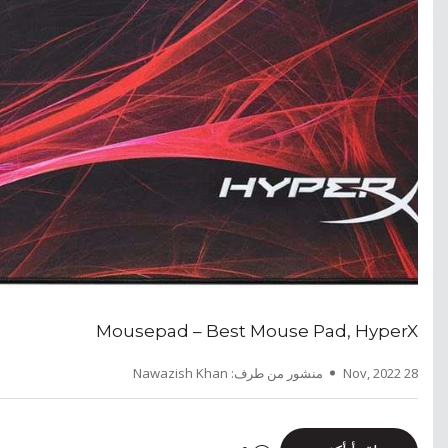
Mousepad – Best Mouse Pad, HyperX
28 Nov, 2022
منشور من طرف: Nawazish Khan