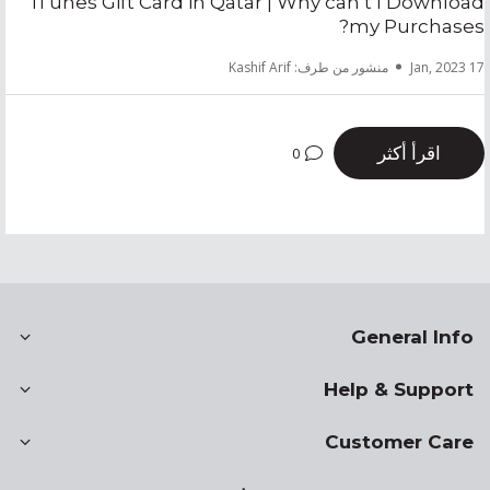
iTunes Gift Card in Qatar | Why can’t I Download
my Purchases?
17 Jan, 2023
منشور من طرف: Kashif Arif
اقرأ أكثر
0
General Info
Help & Support
Customer Care